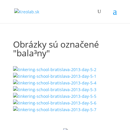
Obrázky sú označené
"bala³ny"