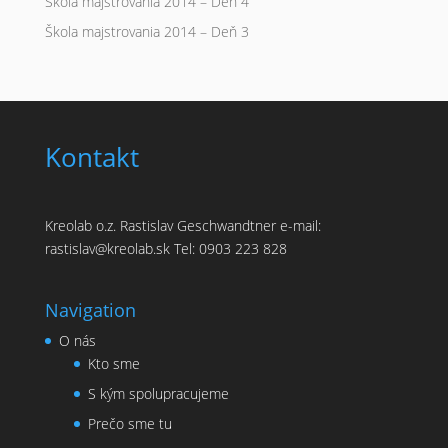
Škola majstrovania 2014 – Deň 4
Škola majstrovania 2014 – Deň 3
Kontakt
Kreolab o.z. Rastislav Geschwandtner e-mail:
rastislav@kreolab.sk Tel: 0903 223 828
Navigation
O nás
Kto sme
S kým spolupracujeme
Prečo sme tu