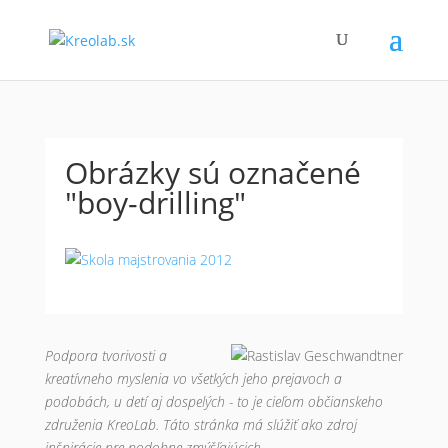
Obrázky sú označené
"boy-drilling"
Podpora tvorivosti a
kreatívneho myslenia vo všetkých jeho prejavoch a
podobách, u detí aj dospelých - to je cieľom občianskeho
združenia KreoLab. Táto stránka má slúžiť ako zdroj
inšpirácie pre podobne zmýšľajúcich.