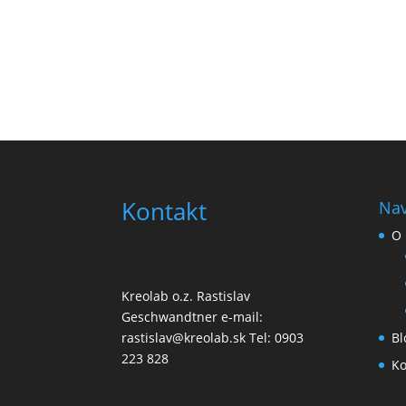
Kontakt
Nav
O 
Kreolab o.z. Rastislav
Geschwandtner e-mail:
Bl
rastislav@kreolab.sk Tel: 0903
223 828
Ko