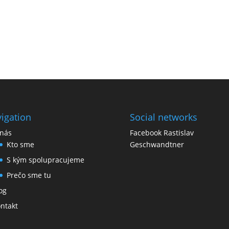
igation
Social networks
nás
Facebook Rastislav
Kto sme
Geschwandtner
S kým spolupracujeme
Prečo sme tu
og
ntakt