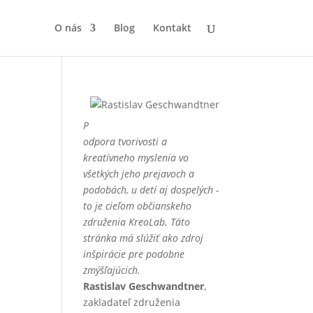
O nás
Blog
Kontakt
P
odpora tvorivosti a
kreatívneho myslenia vo
všetkých jeho prejavoch a
podobách, u detí aj dospelých -
to je cieľom občianskeho
združenia KreoLab. Táto
stránka má slúžiť ako zdroj
inšpirácie pre podobne
zmýšľajúcich.
Rastislav Geschwandtner
,
zakladateľ združenia