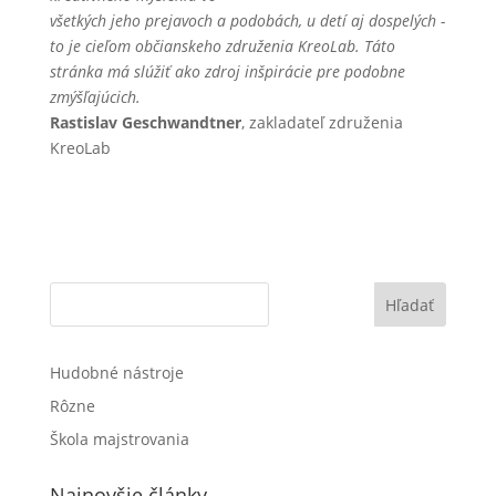
všetkých jeho prejavoch a podobách, u detí aj dospelých -
to je cieľom občianskeho združenia KreoLab. Táto
stránka má slúžiť ako zdroj inšpirácie pre podobne
zmýšľajúcich.
Rastislav Geschwandtner
, zakladateľ združenia
KreoLab
Hľadať
Hudobné nástroje
Rôzne
Škola majstrovania
Najnovšie články