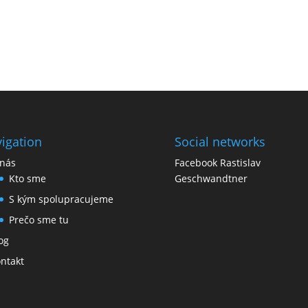
igation
Social networks
nás
Facebook Rastislav
Kto sme
Geschwandtner
S kým spolupracujeme
Prečo sme tu
og
ntakt