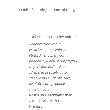
O nás
Blog
Kontakt
Podpora tvorivosti a
kreatívneho myslenia vo
všetkých jeho prejavoch a
podobách, u detí aj dospelých -
to je cieľom občianskeho
združenia KreoLab. Táto
stránka má slúžiť ako zdroj
inšpirácie pre podobne
zmýšľajúcich.
Rastislav Geschwandtner
,
zakladateľ združenia
KreoLab