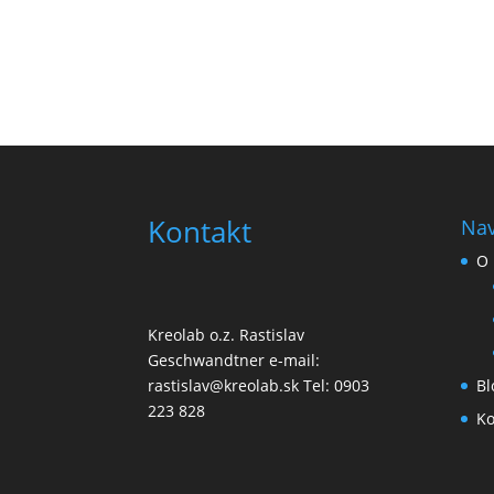
Kontakt
Nav
O 
Kreolab o.z. Rastislav
Geschwandtner e-mail:
Bl
rastislav@kreolab.sk Tel: 0903
223 828
Ko