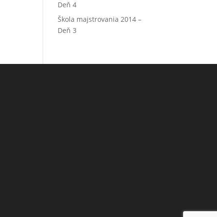
Deň 4
Škola majstrovania 2014 –
Deň 3