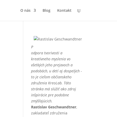
O nás
Blog
Kontakt
P
odpora tvorivosti a
kreatívneho myslenia vo
všetkých jeho prejavoch a
podobách, u detí aj dospelých -
to je cieľom občianskeho
združenia KreoLab. Táto
stránka má slúžiť ako zdroj
inšpirácie pre podobne
zmýšľajúcich.
Rastislav Geschwandtner
,
zakladateľ združenia