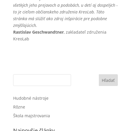
všetkých jeho prejavoch a podobách, u detí aj dospelých -
to je cieľom občianskeho združenia KreoLab. Táto
stránka má slúžiť ako zdroj inšpirácie pre podobne
zmýšľajúcich.
Rastislav Geschwandtner
, zakladateľ združenia
KreoLab
Hľadať
Hudobné nástroje
Rôzne
Škola majstrovania
Najnovšie články