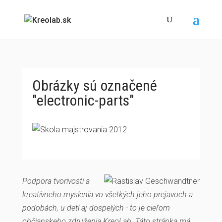
Obrázky sú označené
"electronic-parts"
Podpora tvorivosti a
kreatívneho myslenia vo všetkých jeho prejavoch a
podobách, u detí aj dospelých - to je cieľom
občianskeho združenia KreoLab. Táto stránka má