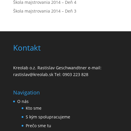
Škola majstrovania 2014 – Deň 4
Škola majstrovania 2014 – Deň 3
Kontakt
Kreolab o.z. Rastislav Geschwandtner e-mail:
rastislav@kreolab.sk Tel: 0903 223 828
Navigation
O nás
Kto sme
S kým spolupracujeme
Prečo sme tu