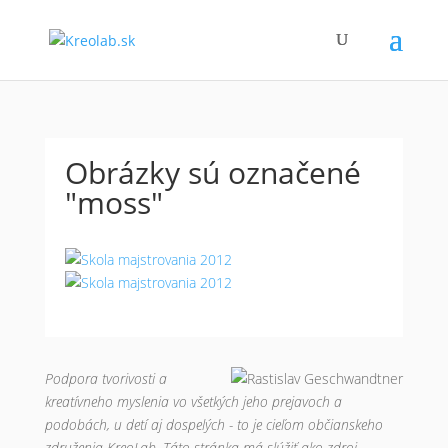
Obrázky sú označené
"moss"
Podpora tvorivosti a
kreatívneho myslenia vo všetkých jeho prejavoch a
podobách, u detí aj dospelých - to je cieľom občianskeho
združenia KreoLab. Táto stránka má slúžiť ako zdroj