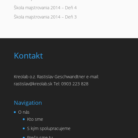
Škola majstrovania 2014 – Deň 4
Škola majstrovania 2014 – Deň 3
Kontakt
Kreolab o.z. Rastislav Geschwandtner e-mail:
rastislav@kreolab.sk Tel: 0903 223 828
Navigation
O nás
Kto sme
S kým spolupracujeme
Prečo sme tu