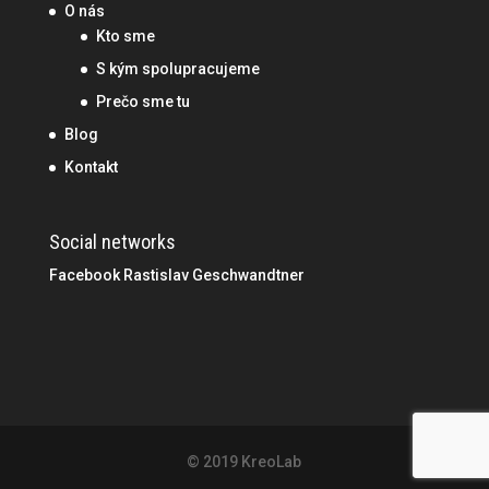
O nás
Kto sme
S kým spolupracujeme
Prečo sme tu
Blog
Kontakt
Social networks
Facebook Rastislav Geschwandtner
© 2019 KreoLab