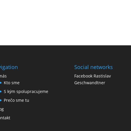
igation
Social networks
nás
Facebook Rastislav
Kto sme
Geschwandtner
S kým spolupracujeme
Prečo sme tu
og
ntakt