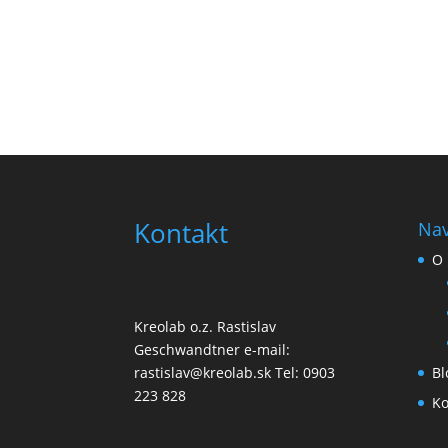
Kontakt
Nav
O 
Kreolab o.z. Rastislav
Geschwandtner e-mail:
Bl
rastislav@kreolab.sk Tel: 0903
223 828
Ko