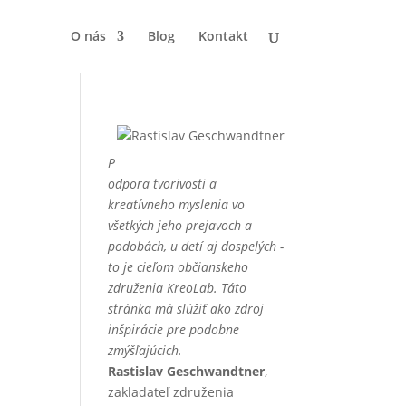
O nás
Blog
Kontakt
P
odpora tvorivosti a
kreatívneho myslenia vo
všetkých jeho prejavoch a
podobách, u detí aj dospelých -
to je cieľom občianskeho
združenia KreoLab. Táto
stránka má slúžiť ako zdroj
inšpirácie pre podobne
zmýšľajúcich.
Rastislav Geschwandtner
,
zakladateľ združenia