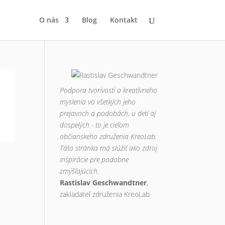
O nás
Blog
Kontakt
Podpora tvorivosti a kreatívneho
myslenia vo všetkých jeho
prejavoch a podobách, u detí aj
dospelých - to je cieľom
občianskeho združenia KreoLab.
Táto stránka má slúžiť ako zdroj
inšpirácie pre podobne
zmýšľajúcich.
Rastislav Geschwandtner
,
zakladateľ združenia KreoLab