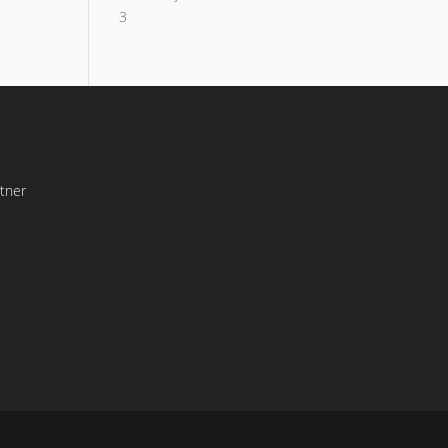
3
tner