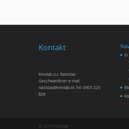
Kontakt
Nav
O 
Kreolab o.z. Rastislav
Geschwandtner e-mail:
Bl
rastislav@kreolab.sk Tel: 0903 223
828
Ko
© 2019 KreoLab