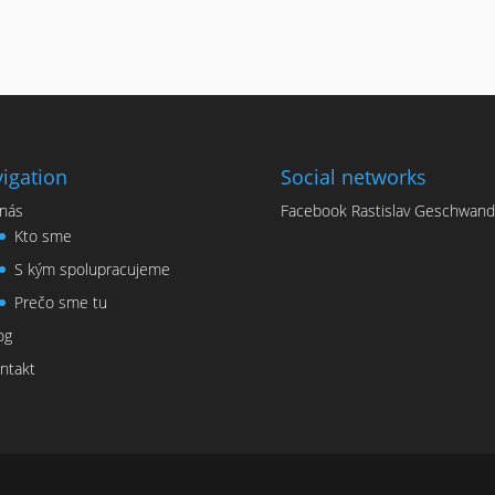
igation
Social networks
nás
Facebook Rastislav Geschwand
Kto sme
S kým spolupracujeme
Prečo sme tu
og
ntakt