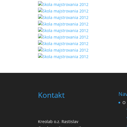
Kontakt
Nav
O 
Kreolab o.z. Rastislav