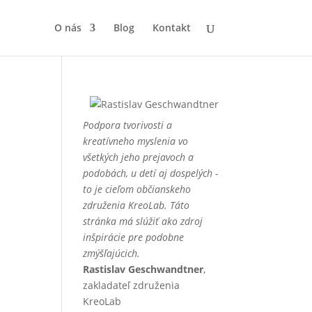
O nás
Blog
Kontakt
Podpora tvorivosti a
kreatívneho myslenia vo
všetkých jeho prejavoch a
podobách, u detí aj dospelých -
to je cieľom občianskeho
združenia KreoLab. Táto
stránka má slúžiť ako zdroj
inšpirácie pre podobne
zmýšľajúcich.
Rastislav Geschwandtner
,
zakladateľ združenia
KreoLab