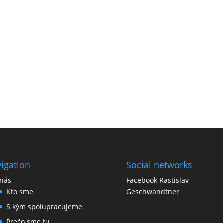
igation
Social networks
nás
Facebook Rastislav
Kto sme
Geschwandtner
S kým spolupracujeme
Prečo sme tu