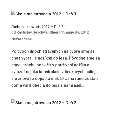
Škola majstrovania 2012 – Deň 3
od
Rastislav Geschwandtner
|
15 augusta, 2012
|
Nezaradené
Po dvoch dňoch strávených na dvore sme sa
dnes vybrali s nožíkmi do lesa. Pôvodne sme sa
chceli trochu pocvičiť v používaní nožíka a
zviazať nejakú konštrukciu z lieskových palíc,
ale znova to dopadlo inak 😉 Jana ráno zostala
doma variť obed a do lesa s nami išiel...