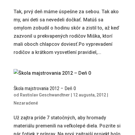
Tak, prvý deň máme úspešne za sebou. Tak ako
my, ani deti sa nevedeli dočkať. Matúš sa
omylom zobudil o hodinu skôr a zistil to, až keď
zazvonil u prekvapených rodičov Miška, ktorí
mali oboch chlapcov doviesť.Po vyprevadení
rodičov a krátkom vysvetlení pravidiel,...
Škola majstrovania 2012 – Deň 0
od
Rastislav Geschwandtner
|
12 augusta, 2012
|
Nezaradené
Už zajtra príde 7 statočných, aby hromady
materiálu premenili na veľkolepé diela. Pozrite si
pár fotiek z príprav. Na prvý zajtrajší projekt bolo