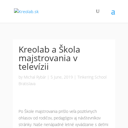
Kreolab a Škola
majstrovania v
televízii
by
Michal Rybár
|
5 June, 2019
|
Tinkering School
Bratislava
Po Škole majstrovania prišlo veľa pozitívnych
ohlasov od rodičov, pedagógov aj návštevníkov
stránky. Naše nenápadné letné vyvádzanie s deťmi