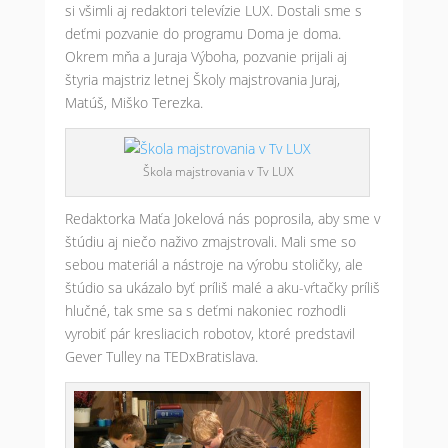
si všimli aj redaktori televízie LUX. Dostali sme s
deťmi pozvanie do programu Doma je doma.
Okrem mňa a Juraja Výboha, pozvanie prijali aj
štyria majstriz letnej Školy majstrovania Juraj,
Matúš, Miško Terezka.
Škola majstrovania v Tv LUX
Redaktorka Maťa Jokelová nás poprosila, aby sme v
štúdiu aj niečo naživo zmajstrovali. Mali sme so
sebou materiál a nástroje na výrobu stoličky, ale
štúdio sa ukázalo byť príliš malé a aku-vŕtačky príliš
hlučné, tak sme sa s deťmi nakoniec rozhodli
vyrobiť pár kresliacich robotov, ktoré predstavil
Gever Tulley na TEDxBratislava.