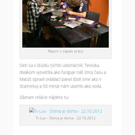
Majstri v zápale práce
Deti sa v štúdiu rýchlo udomácnili. Terezka
divákom vysvetlila ako funguje náš stroj času a
Matúš opravil ovládací panel (boli sme ako v
Startreku) a 50 minút nám ubehlo ako voda.
Záznam relácie nájdete tu:
Tv Lux – Doma je doma – 22.10.2012