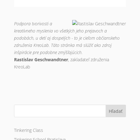
Podpora tvorivosti a
kreatívneho myslenia vo všetkých jeho prejavoch a
podobách, u detí aj dospelých - to je cieľom občianskeho
združenia KreoLab. Táto stránka má slúžiť ako zdroj
inšpirácie pre podobne zmýšľajúcich.
Rastislav Geschwandtner
, zakladateľ združenia
KreoLab
Hľadať
Tinkering Class
Tinkering School Bratislava