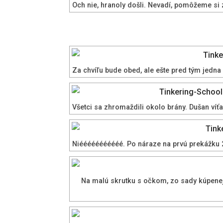
Och nie, hranoly došli. Nevadí, pomôžeme si
Za chvíľu bude obed, ale ešte pred tým jedna
Všetci sa zhromaždili okolo brány. Dušan víť
Niééééééééééé. Po náraze na prvú prekážku 2 
Na malú skrutku s očkom, zo sady kúpenej v