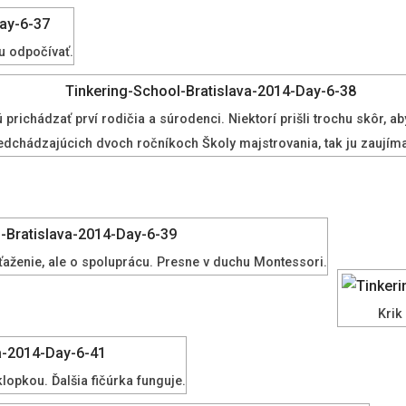
u odpočívať.
jú prichádzať prví rodičia a súrodenci. Niektorí prišli trochu skôr, 
edchádzajúcich dvoch ročníkoch Školy majstrovania, tak ju zaujímal
úťaženie, ale o spoluprácu. Presne v duchu Montessori.
Krik
opkou. Ďalšia fičúrka funguje.