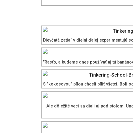
Dievčatá zatiaľ v dielni ďalej experimentujú s
"Rasťo, a budeme dnes používať aj tú banánov
S "kokosovou" pílou chceli píliť všetci. Boli 
Ale dôležité veci sa diali aj pod stolom. 