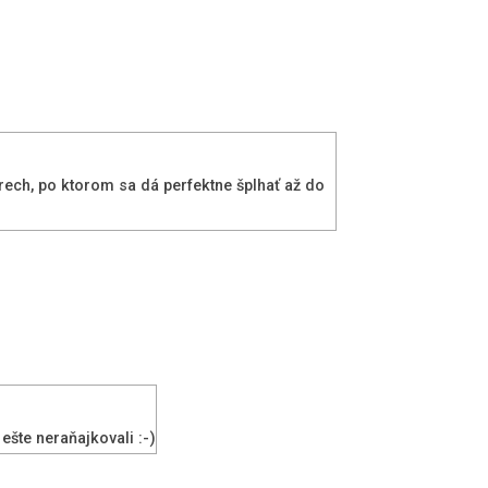
orech, po ktorom sa dá perfektne šplhať až do
ešte neraňajkovali :-)