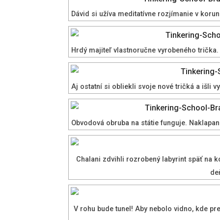
Dávid si užíva meditatívne rozjímanie v korun
Hrdý majiteľ vlastnoručne vyrobeného trička.
Aj ostatní si obliekli svoje nové tričká a iš
Obvodová obruba na státie funguje. Naklapani
Chalani zdvihli rozrobený labyrint späť na 
de
V rohu bude tunel! Aby nebolo vidno, kde pre