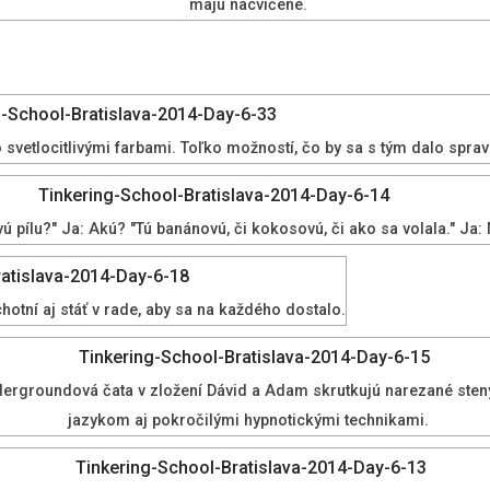
majú nacvičené.
o svetlocitlivými farbami. Toľko možností, čo by sa s tým dalo spravi
ú pílu?" Ja: Akú? "Tú banánovú, či kokosovú, či ako sa volala." Ja:
ochotní aj stáť v rade, aby sa na každého dostalo.
Undergroundová čata v zložení Dávid a Adam skrutkujú narezané sten
jazykom aj pokročilými hypnotickými technikami.