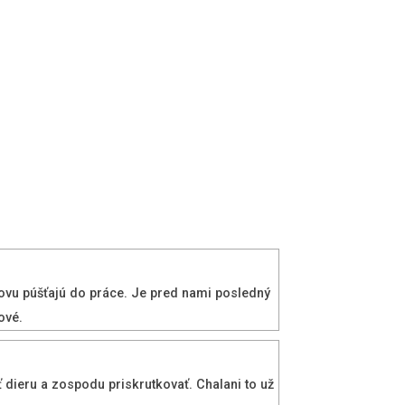
novu púšťajú do práce. Je pred nami posledný
ové.
ť dieru a zospodu priskrutkovať. Chalani to už