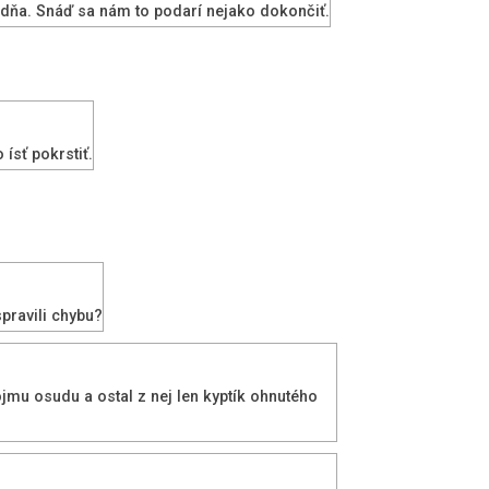
ždňa. Snáď sa nám to podarí nejako dokončiť.
ísť pokrstiť.
pravili chybu?
jmu osudu a ostal z nej len kyptík ohnutého