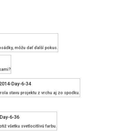
posádky, môžu dať ďalší pokus.
ukami?
ola stavu projektu z vrchu aj zo spodku.
otiž všetku svetlocitlivú farbu.