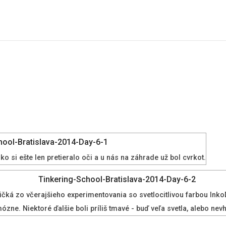
nko si ešte len pretieralo oči a u nás na záhrade už bol cvrkot.
tričká zo včerajšieho experimentovania so svetlocitlivou farbou Ink
ózne. Niektoré ďalšie boli príliš tmavé - buď veľa svetla, alebo nev