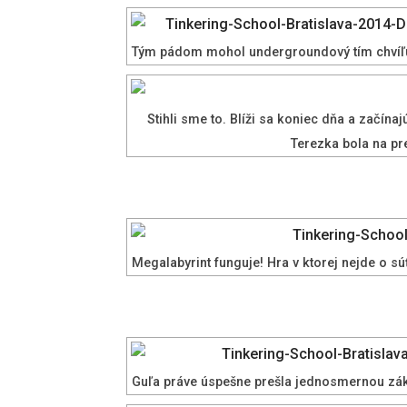
Tým pádom mohol undergroundový tím chvíľ
Stihli sme to. Blíži sa koniec dňa a začína
Terezka bola na pr
Megalabyrint funguje! Hra v ktorej nejde o s
Guľa práve úspešne prešla jednosmernou zákl