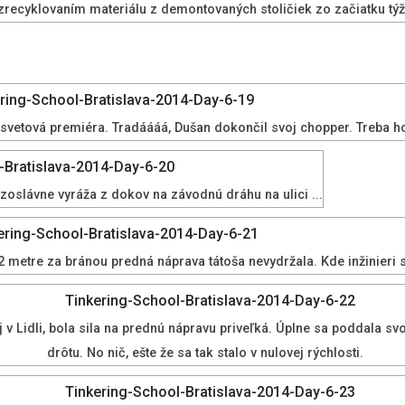
 zrecyklovaním materiálu z demontovaných stoličiek zo začiatku tý
 svetová premiéra. Tradáááá, Dušan dokončil svoj chopper. Treba ho 
azoslávne vyráža z dokov na závodnú dráhu na ulici ...
metre za bránou predná náprava tátoša nevydržala. Kde inžinieri s
 Lidli, bola sila na prednú nápravu priveľká. Úplne sa poddala svo
drôtu. No nič, ešte že sa tak stalo v nulovej rýchlosti.