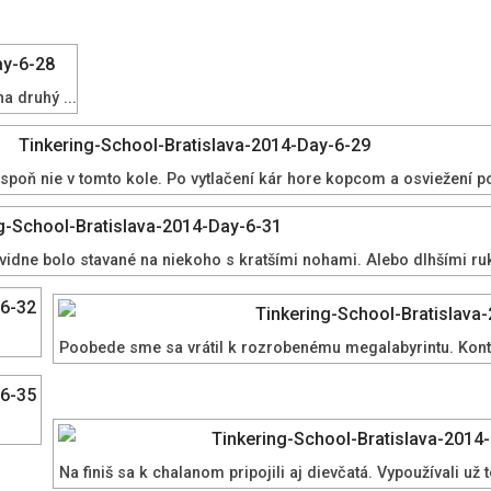
a druhý ...
 aspoň nie v tomto kole. Po vytlačení kár hore kopcom a osviežení 
Očividne bolo stavané na niekoho s kratšími nohami. Alebo dlhšími r
Poobede sme sa vrátil k rozrobenému megalabyrintu. Kontr
Na finiš sa k chalanom pripojili aj dievčatá. Vypoužívali už t