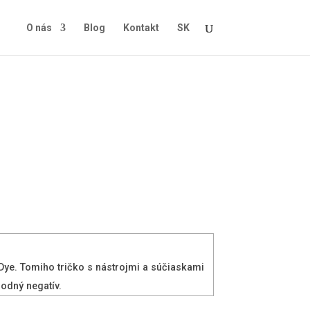
O nás
Blog
Kontakt
SK
oDye. Tomiho tričko s nástrojmi a súčiaskami
hodný negatív.