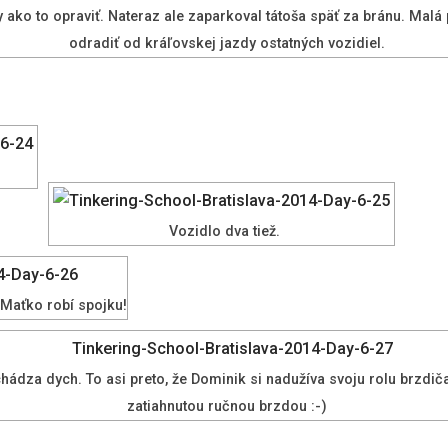
 ako to opraviť. Nateraz ale zaparkoval tátoša späť za bránu. Ma
odradiť od kráľovskej jazdy ostatných vozidiel.
Vozidlo dva tiež.
 Maťko robí spojku!
dza dych. To asi preto, že Dominik si nadužíva svoju rolu brzdiča
zatiahnutou ručnou brzdou :-)