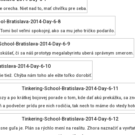
e orecha. Niet nad to, mať chvíľku pre seba.
 Tomi bol veľmi spokojný, ako sa mu jeho tričko podarilo.
li vyskúšať, či sa náš prototyp megalabyrintu uberá správnym smerom.
e tiež. Chýba nám toho ale ešte toľko dorobiť.
kozy a po krátkej bojovej porade o tom, kde dať akú prekážku, sa z
ň a podvečer prídu pre nich rodičia, tak nech to máme do vtedy hot
sne guľa je. Plán sa rýchlo mení na realitu. Zhora naznačiť a vyvŕta