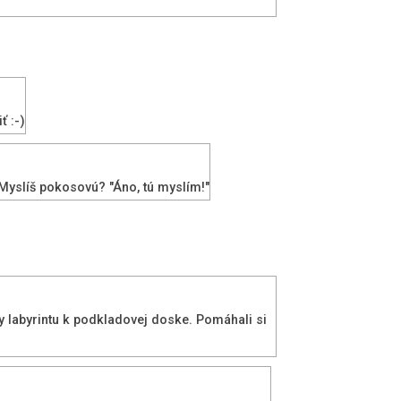
ť :-)
 Myslíš pokosovú? "Áno, tú myslím!"
y labyrintu k podkladovej doske. Pomáhali si