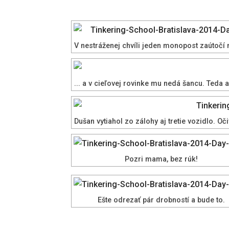
V nestráženej chvíli jeden monopost zaútočí n
... a v cieľovej rovinke mu nedá šancu. Teda
Dušan vytiahol zo zálohy aj tretie vozidlo. 
Pozri mama, bez rúk!
Ešte odrezať pár drobností a bude to.