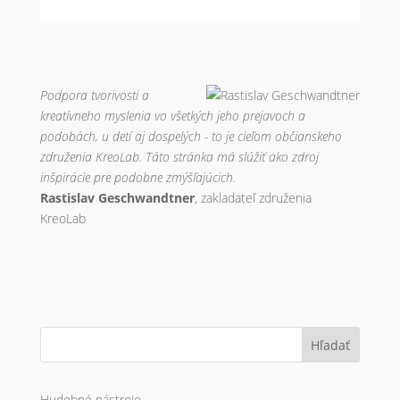
Podpora tvorivosti a
kreatívneho myslenia vo všetkých jeho prejavoch a
podobách, u detí aj dospelých - to je cieľom občianskeho
združenia KreoLab. Táto stránka má slúžiť ako zdroj
inšpirácie pre podobne zmýšľajúcich.
Rastislav Geschwandtner
, zakladateľ združenia
KreoLab
Hľadať
Hudobné nástroje