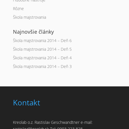
Rôzne
Škola majstrovania
Najnovšie články
Škola majstrovania 2014 – Deň 6
Škola majstrovania 2014 – Deň 5
Škola majstrovania 2014 – Deň 4
Škola majstrovania 2014 – Deň 3
Kontakt
Kreolab o.z. Rastislav Geschwandtner e-mail:
rastislav@kreolab.sk Tel: 0903 223 828