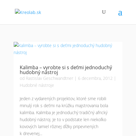
Kalimba – vyrobte si s deťmi jednoduchý
hudobný nástroj
od
Rastislav Geschwandtner
|
6 decembra, 2012
|
Hudobné nástroje
Jeden z vydarených projektov, ktoré sme robili
minulý rok s deťmi na krúžku majstrovania bola
kalimba. Kalimba je jednoduchý tradičný africký
hudobný nástroj. Je to v podstate len niekoľko
kovových lamiel rôznej dĺžky pripevnených
k drevenej...