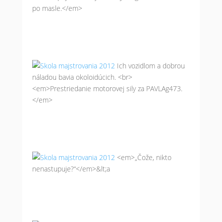
po masle.</em>
Ich vozidlom a dobrou
náladou bavia okoloidúcich. <br>
<em>Prestriedanie motorovej sily za PAVLAg473.
</em>
<em>„Čože, nikto
nenastupuje?“</em>&lt;a