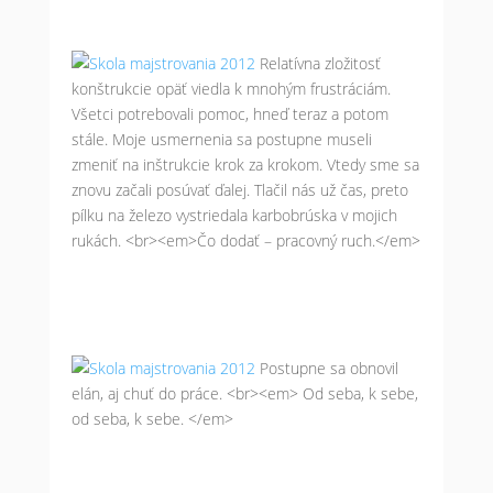
Relatívna zložitosť
konštrukcie opäť viedla k mnohým frustráciám.
Všetci potrebovali pomoc, hneď teraz a potom
stále. Moje usmernenia sa postupne museli
zmeniť na inštrukcie krok za krokom. Vtedy sme sa
znovu začali posúvať ďalej. Tlačil nás už čas, preto
pílku na železo vystriedala karbobrúska v mojich
rukách. <br><em>Čo dodať – pracovný ruch.</em>
Postupne sa obnovil
elán, aj chuť do práce. <br><em> Od seba, k sebe,
od seba, k sebe. </em>