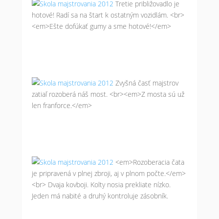
Tretie približovadlo je
hotové! Radí sa na štart k ostatným vozidlám. <br>
<em>Ešte dofúkať gumy a sme hotové!</em>
Zvyšná časť majstrov
zatiaľ rozoberá náš most. <br><em>Z mosta sú už
len franforce.</em>
<em>Rozoberacia čata
je pripravená v plnej zbroji, aj v plnom počte.</em>
<br> Dvaja kovboji. Kolty nosia prekliate nízko.
Jeden má nabité a druhý kontroluje zásobník.