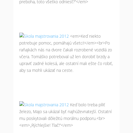
preboha, toto všetko odniesť?“</em>
<em>Keď niekto
potrebuje pomoc, pomáhajú všetci!</em><br>Po
raňajkách nás na dvore čakali rozrobené vozidlá zo
včera. Tomáško potreboval už len dorobiť brzdy a
upraviť zadné kolesá, ale ostatní mali ešte čo robiť,
aby sa mohli ukázať na ceste.
Keď bolo treba píliť
železo, Majo sa ukázal byť najhúževnatejší. Ostatní
mu poskytovali dôležitú morálnu podporu.<br>
<em>„Rýchlejšie! Tlač!“</em>