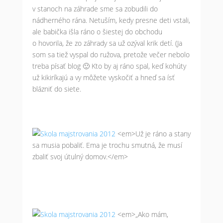
v stanoch na záhrade sme sa zobudili do
nádherného rána. Netuším, kedy presne deti vstali,
ale babička išla ráno o šiestej do obchodu
o hovorila, že zo záhrady sa už ozýval krik detí. (Ja
som sa tiež vyspal do ružova, pretože večer nebolo
treba písať blog 🙂 Kto by aj ráno spal, keď kohúty
už kikiríkajú a vy môžete vyskočiť a hneď sa ísť
blázniť do siete.
<em>Už je ráno a stany
sa musia pobaliť. Ema je trochu smutná, že musí
zbaliť svoj útulný domov.</em>
<em>„Ako mám,