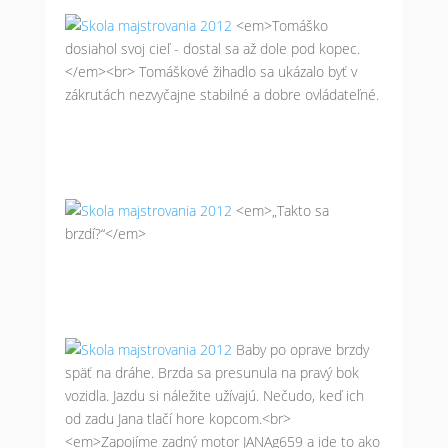
<em>Tomáško
dosiahol svoj cieľ - dostal sa až dole pod kopec.
</em><br> Tomáškové žihadlo sa ukázalo byť v
zákrutách nezvyčajne stabilné a dobre ovládateľné.
<em>„Takto sa
brzdí?“</em>
Baby po oprave brzdy
späť na dráhe. Brzda sa presunula na pravý bok
vozidla. Jazdu si náležite užívajú. Nečudo, keď ich
od zadu Jana tlačí hore kopcom.<br>
<em>Zapojíme zadný motor JANAg659 a ide to ako