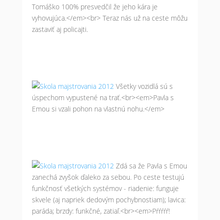
Tomáško 100% presvedčil že jeho kára je
vyhovujúca.</em><br> Teraz nás už na ceste môžu
zastaviť aj policajti.
Všetky vozidlá sú s
úspechom vypustené na trať.<br><em>Pavla s
Emou si vzali pohon na vlastnú nohu.</em>
Zdá sa že Pavla s Emou
zanechá zvyšok ďaleko za sebou. Po ceste testujú
funkčnosť všetkých systémov - riadenie: funguje
skvele (aj napriek dedovým pochybnostiam); lavica:
paráda; brzdy: funkčné, zatiaľ.<br><em>Pŕŕŕŕŕ!