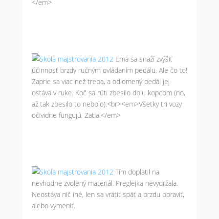
</em>
Ema sa snaží zvýšiť
účinnosť brzdy ručným ovládaním pedálu. Ale čo to!
Zaprie sa viac než treba, a odlomený pedál jej
ostáva v ruke. Koč sa rúti zbesilo dolu kopcom (no,
až tak zbesilo to nebolo).<br><em>Všetky tri vozy
očividne fungujú. Zatiaľ</em>
Tím doplatil na
nevhodne zvolený materiál. Preglejka nevydržala.
Neostáva nič iné, len sa vrátiť späť a brzdu opraviť,
alebo vymeniť.