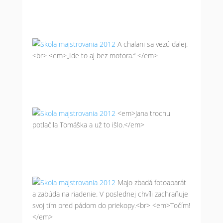
A chalani sa vezú ďalej.
<br> <em>„Ide to aj bez motora.“ </em>
<em>Jana trochu
potlačila Tomáška a už to išlo.</em>
Majo zbadá fotoaparát
a zabúda na riadenie. V poslednej chvíli zachraňuje
svoj tím pred pádom do priekopy.<br> <em>Točím!
</em>