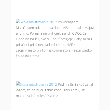
Po včerajšom
Matúšovom odchode sa dnes Miško pridal k Majovi
a Jurimu. Pomáha im píliť diely na ich COOL Car.
Dedo ho naučil, ako si upnúť preglejku, aby sa mu
pri pílení príliš nechvela.<br><em>Miško
zaujal miesto pri Tomáškovom stole – reže všetko,
čo sa dá!</em>
Pavlin a Emin koč zatiaľ
vyzerá, že ho budú ťahať kone. <br><em>„Už
máme zadné kolesá.“</em>