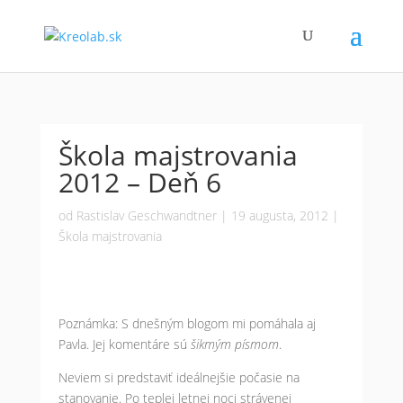
Škola majstrovania
2012 – Deň 6
od
Rastislav Geschwandtner
|
19 augusta, 2012
|
Škola majstrovania
Poznámka: S dnešným blogom mi pomáhala aj
Pavla. Jej komentáre sú
šikmým písmom
.
Neviem si predstaviť ideálnejšie počasie na
stanovanie. Po teplej letnej noci strávenej