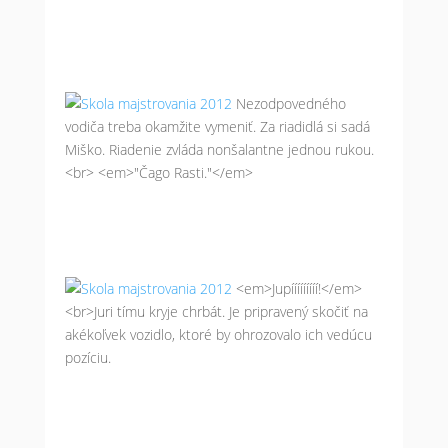
Nezodpovedného
vodiča treba okamžite vymeniť. Za riadidlá si sadá
Miško. Riadenie zvláda nonšalantne jednou rukou.
<br> <em>"Čago Rasti."</em>
<em>Jupííííííííí!</em>
<br>Juri tímu kryje chrbát. Je pripravený skočiť na
akékoľvek vozidlo, ktoré by ohrozovalo ich vedúcu
pozíciu.