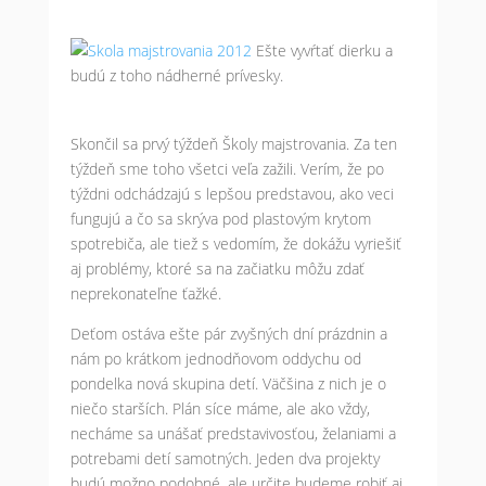
Ešte vyvŕtať dierku a
budú z toho nádherné prívesky.
Skončil sa prvý týždeň Školy majstrovania. Za ten
týždeň sme toho všetci veľa zažili. Verím, že po
týždni odchádzajú s lepšou predstavou, ako veci
fungujú a čo sa skrýva pod plastovým krytom
spotrebiča, ale tiež s vedomím, že dokážu vyriešiť
aj problémy, ktoré sa na začiatku môžu zdať
neprekonateľne ťažké.
Deťom ostáva ešte pár zvyšných dní prázdnin a
nám po krátkom jednodňovom oddychu od
pondelka nová skupina detí. Väčšina z nich je o
niečo starších. Plán síce máme, ale ako vždy,
necháme sa unášať predstavivosťou, želaniami a
potrebami detí samotných. Jeden dva projekty
budú možno podobné, ale určite budeme robiť aj