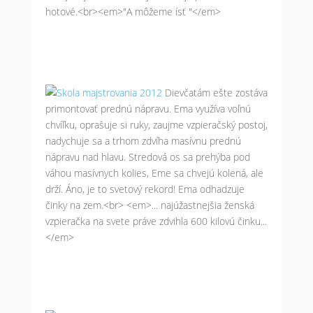
hotové.<br><em>"A môžeme ísť "</em>
Dievčatám ešte zostáva
primontovať prednú nápravu. Ema využíva voľnú
chvíľku, oprašuje si ruky, zaujme vzpieračský postoj,
nadychuje sa a trhom zdvíha masívnu prednú
nápravu nad hlavu. Stredová os sa prehýba pod
váhou masívnych kolies, Eme sa chvejú kolená, ale
drží. Áno, je to svetový rekord! Ema odhadzuje
činky na zem.<br> <em>... najúžastnejšia ženská
vzpieračka na svete práve zdvihla 600 kilovú činku...
</em>