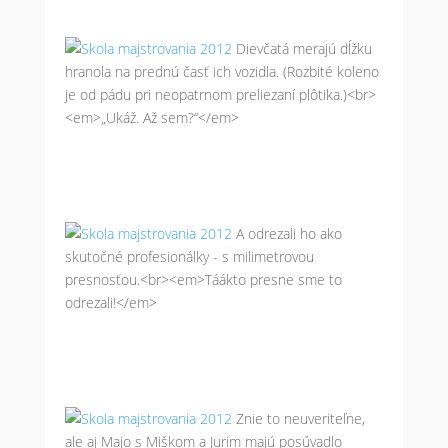
Dievčatá merajú dĺžku
hranola na prednú časť ich vozidla. (Rozbité koleno
je od pádu pri neopatrnom preliezaní plôtika.)<br>
<em>„Ukáž. Až sem?“</em>
A odrezali ho ako
skutočné profesionálky - s milimetrovou
presnosťou.<br><em>Táákto presne sme to
odrezali!</em>
Znie to neuveriteľne,
ale aj Majo s Miškom a Jurim majú posúvadlo