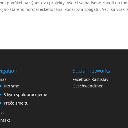
om ponúkol na výber dva projekty. Všetci sa nadšene zhodli na tom
jho starého horolezeckého lana, konárov a špagátu. Veci sa však, 
igation
Social networks
nás
Facebook Rastislav
Kto sme
Geschwandtner
S kým spolupracujeme
Prečo sme tu
og
ntakt