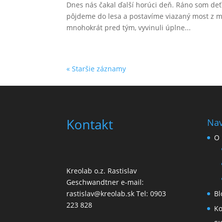
Dnes nás čakal ďalší horúci deň. Ráno som deť
pôjdeme do lesa a postavíme viazaný most z mô
mnohokrát pred tým, vyvinuli úplne...
« Staršie záznamy
Kontakt
Nav
O 
Kreolab o.z. Rastislav
Geschwandtner e-mail:
Bl
rastislav@kreolab.sk Tel: 0903
223 828
Ko