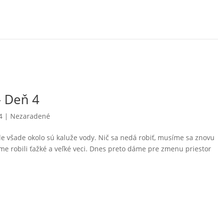
– Deň 4
4
| Nezaradené
le všade okolo sú kaluže vody. Nič sa nedá robiť, musíme sa znovu
me robili ťažké a veľké veci. Dnes preto dáme pre zmenu priestor