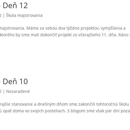
– Deň 12
2
|
Škola majstrovania
y majstrovania. Máme za sebou dva týždne projektov, vymýšľania a
ktorého by sme mali dokončiť projekt zo včerajšieho 11. dňa. Ráno 
– Deň 10
2
| Nezaradené
rajšie stanovanie a dnešným dňom sme zakončili tohtoročnú školu
 sú opäť doma vo svojich posteliach. S blogom sme však pár dní poz