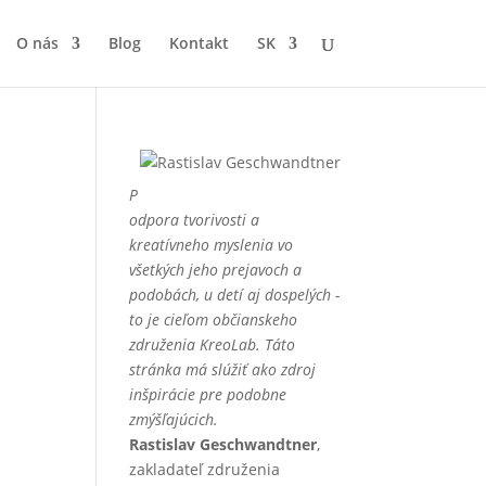
O nás
Blog
Kontakt
SK
P
odpora tvorivosti a
kreatívneho myslenia vo
všetkých jeho prejavoch a
podobách, u detí aj dospelých -
to je cieľom občianskeho
združenia KreoLab. Táto
stránka má slúžiť ako zdroj
inšpirácie pre podobne
zmýšľajúcich.
Rastislav Geschwandtner
,
zakladateľ združenia