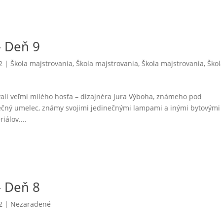
– Deň 9
2
|
Škola majstrovania
,
Škola majstrovania
,
Škola majstrovania
,
Ško
vali veľmi milého hosťa – dizajnéra Jura Výboha, známeho pod
čný umelec, známy svojimi jedinečnými lampami a inými bytovými
álov....
– Deň 8
2
| Nezaradené