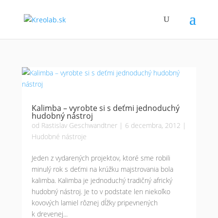
Kalimba – vyrobte si s deťmi jednoduchý
hudobný nástroj
od
Rastislav Geschwandtner
|
6 decembra, 2012
|
Hudobné nástroje
Jeden z vydarených projektov, ktoré sme robili
minulý rok s deťmi na krúžku majstrovania bola
kalimba. Kalimba je jednoduchý tradičný africký
hudobný nástroj. Je to v podstate len niekoľko
kovových lamiel rôznej dĺžky pripevnených
k drevenej...