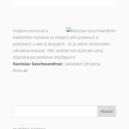
Podpora tvorivosti a
kreatívneho myslenia vo všetkých jeho prejavoch a
podobách, u detí aj dospelých - to je cieľom občianskeho
združenia KreoLab. Táto stránka má slúžiť ako zdroj
inšpirácie pre podobne zmýšľajúcich.
Rastislav Geschwandtner
, zakladateľ združenia
KreoLab
Hľadať
Hudobné nástroje