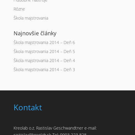
Rôzne
Škola majstrovania
Najnovšie články
Škola majstrovania 2014 – Deň 6
Škola majstrovania 2014 – Deň 5
Škola majstrovania 2014 – Deň 4
Škola majstrovania 2014 – Deň 3
Kontakt
Kreolab o.z. Rastislav Geschwandtner e-mail:
rastislav@kreolab.sk Tel: 0903 223 828