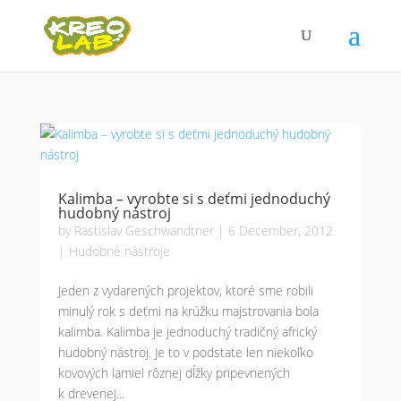
Kalimba – vyrobte si s deťmi jednoduchý
hudobný nástroj
by
Rastislav Geschwandtner
|
6 December, 2012
|
Hudobné nástroje
Jeden z vydarených projektov, ktoré sme robili
minulý rok s deťmi na krúžku majstrovania bola
kalimba. Kalimba je jednoduchý tradičný africký
hudobný nástroj. Je to v podstate len niekoľko
kovových lamiel rôznej dĺžky pripevnených
k drevenej...