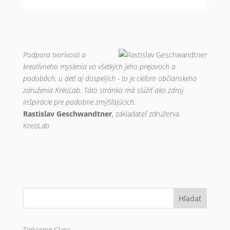
Podpora tvorivosti a
kreatívneho myslenia vo všetkých jeho prejavoch a
podobách, u detí aj dospelých - to je cieľom občianskeho
združenia KreoLab. Táto stránka má slúžiť ako zdroj
inšpirácie pre podobne zmýšľajúcich.
Rastislav Geschwandtner
, zakladateľ združenia
KreoLab
Hľadať
Tinkering Class