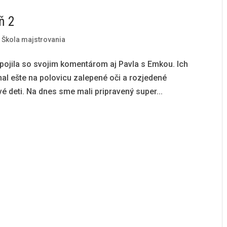
ň 2
|
Škola majstrovania
ipojila so svojim komentárom aj Pavla s Emkou. Ich
l ešte na polovicu zalepené oči a rozjedené
rvé deti. Na dnes sme mali pripravený super...