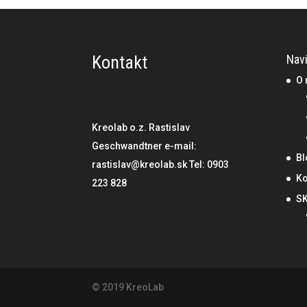
Kontakt
Nav
O 
Kreolab o.z. Rastislav
Geschwandtner e-mail:
Bl
rastislav@kreolab.sk Tel: 0903
Ko
223 828
S
© 2019 KreoLab