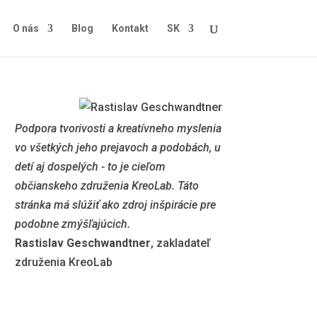
O nás
Blog
Kontakt
SK
Podpora tvorivosti a kreatívneho myslenia
vo všetkých jeho prejavoch a podobách, u
detí aj dospelých - to je cieľom
občianskeho združenia KreoLab. Táto
stránka má slúžiť ako zdroj inšpirácie pre
podobne zmýšľajúcich.
Rastislav Geschwandtner
, zakladateľ
združenia KreoLab