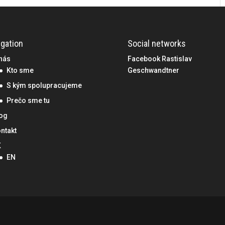
igation
Social networks
nás
Facebook Rastislav
Kto sme
Geschwandtner
S kým spolupracujeme
Prečo sme tu
og
ntakt
K
EN