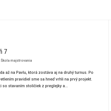
ň 7
|
Škola majstrovania
da až na Pavlu, ktorá zostáva aj na druhý turnus. Po
lením pravidiel sme sa hneď vrhli na prvý projekt.
so stavaním stoličiek z preglejky a...