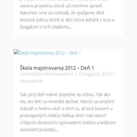
viacero projektov, ktoré už nestihne spraviť.
Nakoniec sme sa rozhodli, že využijeme dlhé
lieskové palice, ktoré si deti včera dotiahli z lesa a
špagátom z nich zviažeme...
Škola majstrovania 2012 – Deň 1
od
Rastislav Geschwandtner
|
13 augusta, 2012
|
Nezaradené
Tak, prvý deň máme úspešne za sebou. Tak ako
my, ani deti sa nevedeli dočkať. Matúš sa omylom
zobudil o hodinu skôr a zistil to, až keď zazvonil u
prekvapených rodičov Miška, ktorí mali oboch
chlapcov doviesť.Po vyprevadení rodičov a krátkom
vysvetlení pravidiel,...