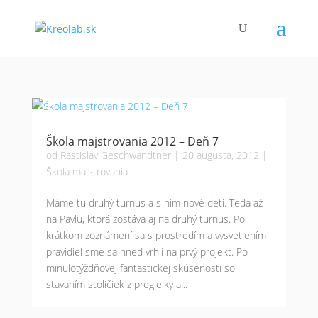
Škola majstrovania 2012 – Deň 7
od
Rastislav Geschwandtner
|
20 augusta, 2012
|
Škola majstrovania
Máme tu druhý turnus a s ním nové deti. Teda až
na Pavlu, ktorá zostáva aj na druhý turnus. Po
krátkom zoznámení sa s prostredím a vysvetlením
pravidiel sme sa hneď vrhli na prvý projekt. Po
minulotýždňovej fantastickej skúsenosti so
stavaním stoličiek z preglejky a...