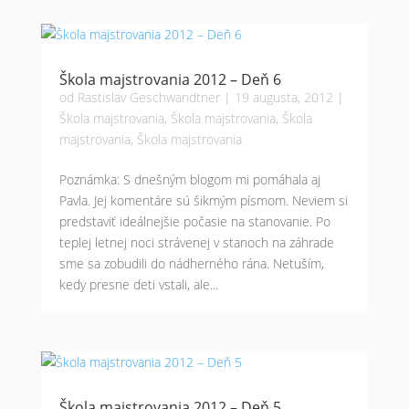
Škola majstrovania 2012 – Deň 6
od
Rastislav Geschwandtner
|
19 augusta, 2012
|
Škola majstrovania
,
Škola majstrovania
,
Škola
majstrovania
,
Škola majstrovania
Poznámka: S dnešným blogom mi pomáhala aj
Pavla. Jej komentáre sú šikmým písmom. Neviem si
predstaviť ideálnejšie počasie na stanovanie. Po
teplej letnej noci strávenej v stanoch na záhrade
sme sa zobudili do nádherného rána. Netuším,
kedy presne deti vstali, ale...
Škola majstrovania 2012 – Deň 5