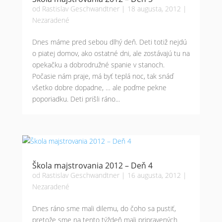
od
Rastislav Geschwandtner
|
18 augusta, 2012
|
Nezaradené
Dnes máme pred sebou dlhý deň. Deti totiž nejdú
o piatej domov, ako ostatné dni, ale zostávajú tu na
opekačku a dobrodružné spanie v stanoch.
Počasie nám praje, má byť teplá noc, tak snáď
všetko dobre dopadne, … ale poďme pekne
poporiadku. Deti prišli ráno...
Škola majstrovania 2012 – Deň 4
od
Rastislav Geschwandtner
|
16 augusta, 2012
|
Nezaradené
Dnes ráno sme mali dilemu, do čoho sa pustiť,
pretože sme na tento týždeň mali pripravených