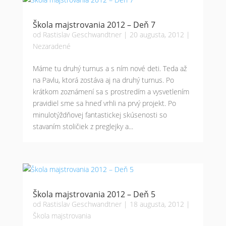
Škola majstrovania 2012 – Deň 7
od
Rastislav Geschwandtner
|
20 augusta, 2012
|
Nezaradené
Máme tu druhý turnus a s ním nové deti. Teda až
na Pavlu, ktorá zostáva aj na druhý turnus. Po
krátkom zoznámení sa s prostredím a vysvetlením
pravidiel sme sa hneď vrhli na prvý projekt. Po
minulotýždňovej fantastickej skúsenosti so
stavaním stoličiek z preglejky a...
Škola majstrovania 2012 – Deň 5
od
Rastislav Geschwandtner
|
18 augusta, 2012
|
Škola majstrovania