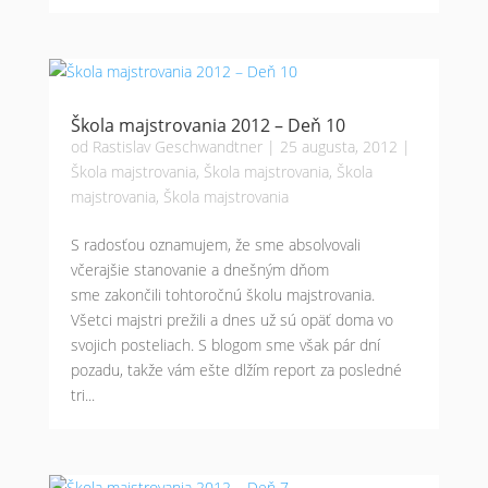
Škola majstrovania 2012 – Deň 10
od
Rastislav Geschwandtner
|
25 augusta, 2012
|
Škola majstrovania
,
Škola majstrovania
,
Škola
majstrovania
,
Škola majstrovania
S radosťou oznamujem, že sme absolvovali
včerajšie stanovanie a dnešným dňom
sme zakončili tohtoročnú školu majstrovania.
Všetci majstri prežili a dnes už sú opäť doma vo
svojich posteliach. S blogom sme však pár dní
pozadu, takže vám ešte dlžím report za posledné
tri...