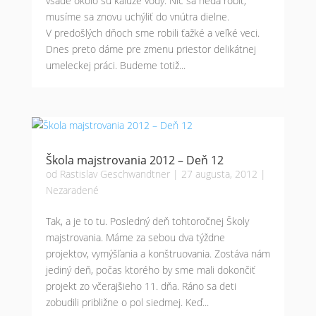
všade okolo sú kaluže vody. Nič sa nedá robiť,
musíme sa znovu uchýliť do vnútra dielne.
V predošlých dňoch sme robili ťažké a veľké veci.
Dnes preto dáme pre zmenu priestor delikátnej
umeleckej práci. Budeme totiž...
Škola majstrovania 2012 – Deň 12
od
Rastislav Geschwandtner
|
27 augusta, 2012
|
Nezaradené
Tak, a je to tu. Posledný deň tohtoročnej Školy
majstrovania. Máme za sebou dva týždne
projektov, vymýšľania a konštruovania. Zostáva nám
jediný deň, počas ktorého by sme mali dokončiť
projekt zo včerajšieho 11. dňa. Ráno sa deti
zobudili približne o pol siedmej. Keď...