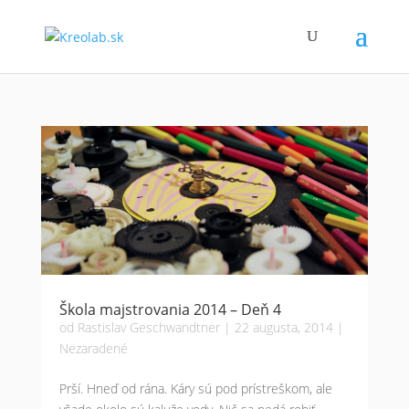
Škola majstrovania 2014 – Deň 4
od
Rastislav Geschwandtner
|
22 augusta, 2014
|
Nezaradené
Prší. Hneď od rána. Káry sú pod prístreškom, ale