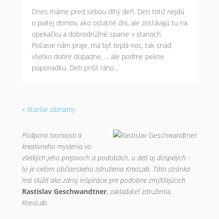
Dnes máme pred sebou dlhý deň. Deti totiž nejdú
o piatej domov, ako ostatné dni, ale zostávajú tu na
opekačku a dobrodružné spanie v stanoch.
Počasie nám praje, má byť teplá noc, tak snáď
všetko dobre dopadne, … ale poďme pekne
poporiadku. Deti prišli ráno...
« Staršie záznamy
Podpora tvorivosti a
kreatívneho myslenia vo
všetkých jeho prejavoch a podobách, u detí aj dospelých -
to je cieľom občianskeho združenia KreoLab. Táto stránka
má slúžiť ako zdroj inšpirácie pre podobne zmýšľajúcich.
Rastislav Geschwandtner
, zakladateľ združenia
KreoLab