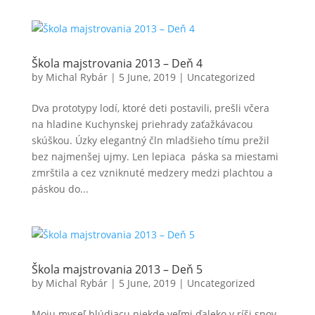
Škola majstrovania 2013 – Deň 4
by
Michal Rybár
|
5 June, 2019
| Uncategorized
Dva prototypy lodí, ktoré deti postavili, prešli včera
na hladine Kuchynskej priehrady zaťažkávacou
skúškou. Úzky elegantný čln mladšieho tímu prežil
bez najmenšej ujmy. Len lepiaca páska sa miestami
zmrštila a cez vzniknuté medzery medzi plachtou a
páskou do...
Škola majstrovania 2013 – Deň 5
by
Michal Rybár
|
5 June, 2019
| Uncategorized
Moju myseľ blúdiacu niekde veľmi ďaleko v ríši snov