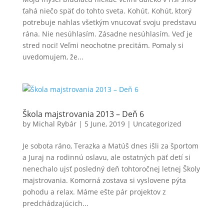
ťahá niečo späť do tohto sveta. Kohút. Kohút, ktorý
potrebuje nahlas všetkým vnucovať svoju predstavu
rána. Nie nesúhlasím. Zásadne nesúhlasím. Veď je
stred noci! Veľmi neochotne precitám. Pomaly si
uvedomujem, že...
Škola majstrovania 2013 – Deň 6
by
Michal Rybár
|
5 June, 2019
| Uncategorized
Je sobota ráno, Terazka a Matúš dnes išli za športom
a Juraj na rodinnú oslavu, ale ostatných päť detí si
nenechalo ujsť posledný deň tohtoročnej letnej Školy
majstrovania. Komorná zostava si vyslovene pýta
pohodu a relax. Máme ešte pár projektov z
predchádzajúcich...